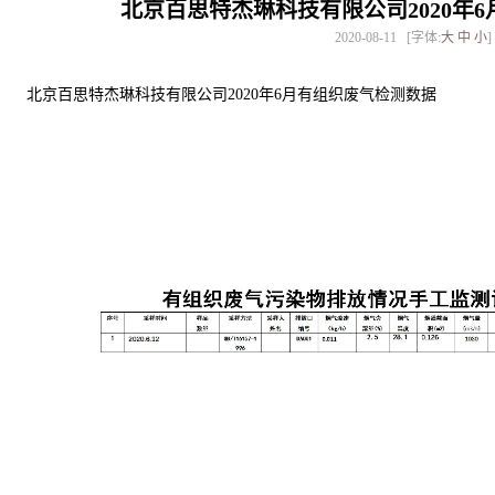
北京百思特杰琳科技有限公司2020年
2020-08-11 [字体:
大
中
小
]
北京百思特杰琳科技有限公司2020年6月有组织废气检测数据