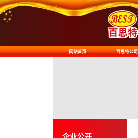
网站首页
百思特公司
企业公开