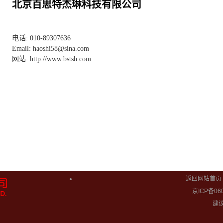
北京百思特杰琳科技有限公司
电话: 010-89307636
Email: haoshi58@sina.com
网站: http://www.bstsh.com
返回网站首页
京ICP备06
建议